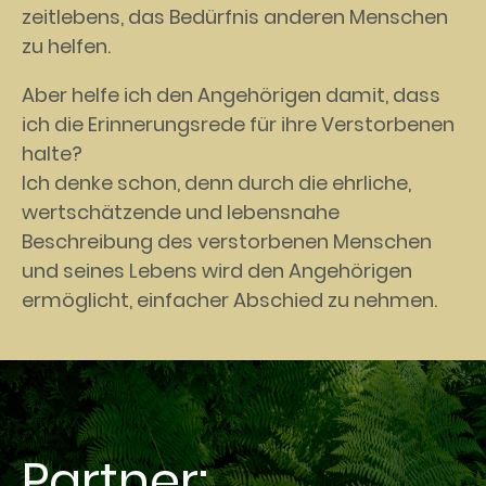
zeitlebens, das Bedürfnis anderen Menschen
zu helfen.
Aber helfe ich den Angehörigen damit, dass
ich die Erinnerungsrede für ihre Verstorbenen
halte?
Ich denke schon, denn durch die ehrliche,
wertschätzende und lebensnahe
Beschreibung des verstorbenen Menschen
und seines Lebens wird den Angehörigen
ermöglicht, einfacher Abschied zu nehmen.
Partner: